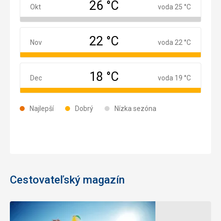
26 °C
Október
Okt
voda 25 °C
22 °C
November
Nov
voda 22 °C
18 °C
December
Dec
voda 19 °C
Najlepší
Dobrý
Nízka sezóna
Cestovateľský magazín