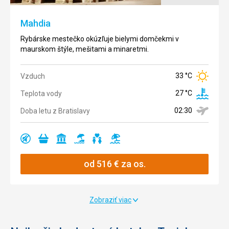
plážami v
celým
Tunisku.
mestom a
Mahdia
archeologické
múzeum.
Rybárske mestečko okúzľuje bielymi domčekmi v
30 °C
Vzduch
maurskom štýle, mešitami a minaretmi.
Teplota
33 °C
Vzduch
27 °C
vody
33 °C
Vzduch
Teplota
28 °C
Doba letu
vody
02:30
z
27 °C
Teplota vody
Bratislavy
Doba letu
02:30
Doba letu z Bratislavy
02:30
z
Bratislavy
Ano
Ano
Ano
Ano
Ano
Ano
Ano
Ano
Ano
od
516
€
za os.
Ano
Ano
Ano
Ano
Ano
Zobraziť viac
Ano
Ano
Ano