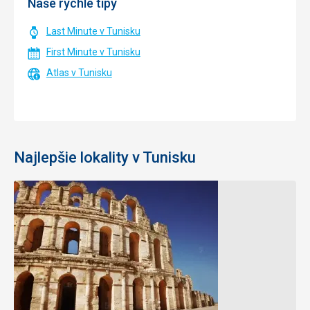
Naše rýchle tipy
Last Minute v Tunisku
First Minute v Tunisku
Atlas v Tunisku
Najlepšie lokality v Tunisku
Hammamet
Sousse
Raj milovníkov
Zvláštnosťou
opaľovania s
sú
najčistejšími a
katakomby
najslnečnejšími
vedúce pod