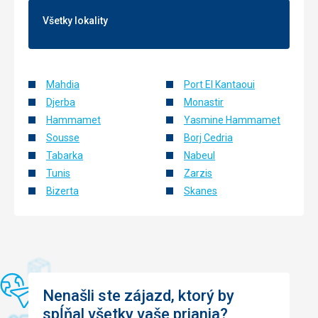
okolí, hodně zeleně, pěkná pláž.
Všetky lokality
Služby
Nestihli jsme ani během týdne využít všech sportovních a
kulturních nabidek. Naprosto dostačující.
Táto recenzia bola preložená automaticky pomocou
Mahdia
Port El Kantaoui
Google Translate
Djerba
Monastir
Hammamet
Yasmine Hammamet
Sousse
Borj Cedria
Tabarka
Nabeul
Tunis
Zarzis
Bizerta
Skanes
Nenašli ste zájazd, ktorý by
spĺňal všetky vaše priania?