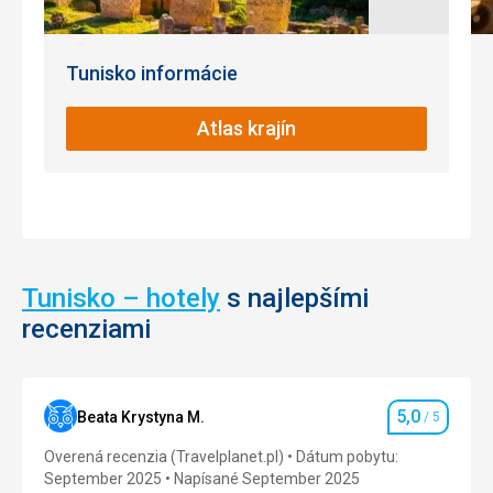
dosiaľ
je
stoja
perfektné
v
miesto
Tunisko informácie
severnej
k
Afrike.
preskúmaniu.
V
Atlas krajín
súčasnej
Nenáročné
dobre
slúži
Bezbariérový
ako
prístup
maják.
Pri
Historické
návšteve
stavby
môžete
Tunisko – hotely
s najlepšími
taktiež
Mestá /
recenziami
navštíviť
Námestie
Archeologicke
/ Ulice
múzeum,
ktoré
5,0
Beata Krystyna M.
/ 5
sa
Hodnotenie
tu
Overená recenzia (Travelplanet.pl)
Dátum pobytu:
nachádza.
September 2025
Napísané September 2025