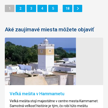
Ďalšie
Stránka
Stránka
Stránka
Stránka
Stránka
Stránka
1
2
3
4
5
…
18
Stránka
Aké zaujímavé miesta môžete objaviť
Pevnosť
Hammamet
Kasbah
-
Staré
Pevnosť
mesto
Kasbah
(Medina)
bola
postavená
Mesti
v
Hammamet
roku
má
Veľká mešita v Hammametu
859,
skvelú
na
lokáciu,
Veľká mešita stojí majestátne v centre mesta Kammamet.
mieste
tesne
Samotná veľkosť histórie je tým, čo robí túto mešitu