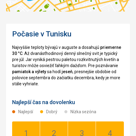
Počasie v Tunisku
Najvyššie teploty bývajú v auguste a dosahujú
priemerne
30 °C
. Až dvanásťhodinový denný slnečný svit je typický
pre júl. Jar vyniká pestrou paletou rozkvitnutých kvetín a
turistov môže osviežiť ľahkým dažďom. Pre poznávanie
pamiatok a výlety
sa hodí
jeseň
, presnejšie obdobie od
polovice septembra do začiatku decembra, kedy je more
stále vyhriate.
Najlepší čas na dovolenku
Najlepší
Dobrý
Nízka sezóna
Január:
Február:
Marec:
Apríl: