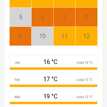
Dobrý
Dobrý
Dobrý
Dobrý
Máj:
Jún:
Júl:
August:
Nízka
Najlepší
Najlepší
Najlepší
sezóna
September:
Október:
November:
December:
Najlepší
Nízka
Dobrý
Dobrý
sezóna
16 °C
Január
Jan
voda 16 °C
17 °C
Február
Feb
voda 15 °C
19 °C
Marec
Mar
voda 15 °C