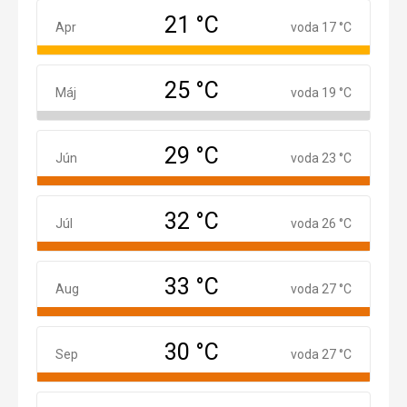
21 °C
Apríl
Apr
voda 17 °C
25 °C
Máj
Máj
voda 19 °C
29 °C
Jún
Jún
voda 23 °C
32 °C
Júl
Júl
voda 26 °C
33 °C
August
Aug
voda 27 °C
30 °C
September
Sep
voda 27 °C