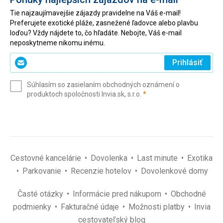
Tie najzaujímavejšie zájazdy pravidelne na Váš e-mail!
Preferujete exotické pláže, zasnežené ľadovce alebo plavbu
loďou? Vždy nájdete to, čo hľadáte. Nebojte, Váš e-mail
neposkytneme nikomu inému.
Zadajte
Prihlásiť
svoj
e-
Súhlasím so zasielaním obchodných oznámení o
mail
(povinné)
produktoch spoločnosti Invia.sk, s.r.o.
*
(povinné)
*
Cestovné kancelárie
Dovolenka
Last minute
Exotika
Parkovanie
Recenzie hotelov
Dovolenkové domy
Časté otázky
Informácie pred nákupom
Obchodné
podmienky
Fakturačné údaje
Možnosti platby
Invia
cestovateľský blog