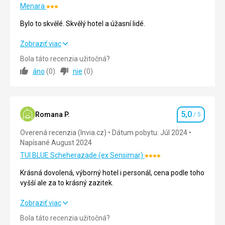
Menara
Hodnotenie:
Nenáročné
3/5
Bylo to skvělé. Skvělý hotel a úžasní lidé.
Historické
Bylo to skvělé. Skvělý hotel a úžasní lidé.
Zobraziť viac
stavby
Bola táto recenzia užitočná?
Strava
5,0
/ 5
áno
(
0
)
nie
(
0
)
Ubytovanie
5,0
/ 5
Okolie
5,0
/ 5
5,0
Romana P.
/ 5
Hodnotenie
Služby
5,0
/ 5
Overená recenzia (Invia.cz)
Dátum pobytu: Júl 2024
Napísané August 2024
Cena
5,0
/ 5
TUI BLUE Scheherazade (ex Sensimar)
Hodnotenie:
4/5
Krásná dovolená, výborný hotel i personál, cena podle toho
Pláž
vyšší ale za to krásný zazitek.
Skvěle čisté
Strava
Krásná dovolená, výborný hotel i personál, cena podle toho
Zobraziť viac
Velmi dobré jídlo
vyšší ale za to krásný zazitek.
Bola táto recenzia užitočná?
Ubytovanie