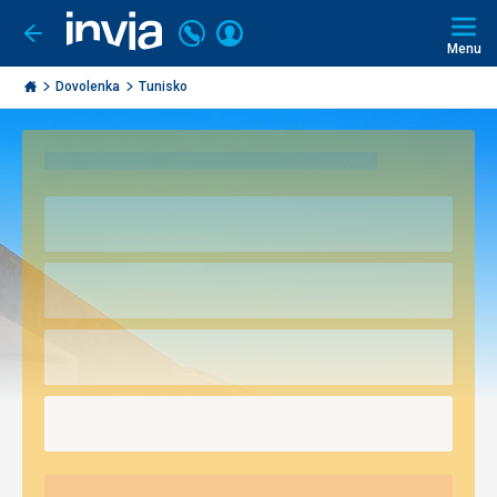
Volajte
Prihlásiť
Ísť
späť
+421
Menu
sa
2
Invia.sk
3221
Dovolenka
Tunisko
0493