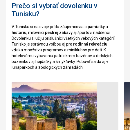
veža,
Prečo si vybrať dovolenku v
úvodom
ktorá
do
Tunisku?
mala
kultúry
strážnu
a
V Tunisku si na svoje prídu záujemcovia o
pamiatky
a
funkciu,
tradíc
históriu
, milovníci
pestrej zábavy
aj športoví nadšenci.
a
Severnej
Dovolenku si užijú príslušníci všetkých vekových kategórií.
je
Afriky.
Tunisko je správnou voľbou aj pre
rodinnú rekreáciu
pomenovaná
Obvykle
vďaka množstvu programov a miniklubov pre deti. K
po
je
hotelovému vybaveniu patrí okrem bazénov a detských
svojom
mesto
bazénikov aj hojdačky a šmykľavky. Pobaviť sa dá aj v
staviteľovi
vyhľadávane
lunaparkoch a zoologických záhradách.
-
pre
Khalef
lenošenie
el
na
Fata.
pláži,
Je
ale
to
pokiaľ
jedna
sa
z
rozhodente
najstarších
niečo
veží,
podniknúť,
ktoré
Hammamet