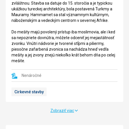
starej
severne
zvláštnou. Stavba sa datuje do 15. storočia a je typickou
byzantskej
v
ukážkou tureckej architektúry, bola postavená Turkmy a
tvrdze.
zátoke
Mauramy. Hammamet sa stal významnym kultúrnym,
Je
poloostrova
náboženským a vedeckým centrom v severnej Afrike.
to
Cal
jedna
Bon.
Do mešity majú povolený prístup iba moslimovia, ale i ked
s
Je
sa nepozriete dovnútra, môžete odceniť jej mejastátnosť
narozlahlejších
to
zvonku. Vnútri nádvorie je tvorené stĺpmi a piliermy,
pamiatok
významny
piesočne zafarbená zvonica sa nachádza hneď vedľa
v
tuniský
mešity a jej zvony znejú niekoľko krát behom dňa po celej
Sousse.
turistický
mešite.
Stojí
rezort.
na
So
najvyššom
Nenáročné
svojími
mieste
piesočnatými
v
plážami
Cirkevné stavby
Medine.
a
Súčasťou
krásnou
pevnosti
dobre
je
zachovalou
Zobraziť viac
30
Medinou,
mestrov
je
vysoká
vhodným