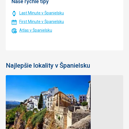
Naše rýchle tipy
Last Minute v Španielsku
First Minute v Španielsku
Atlas v Španielsku
Najlepšie lokality v Španielsku
Baleárske
Barcelona
ostrovy
Hlavné
mesto
Popri
Katalánska
historických
oplýva
pamiatkach