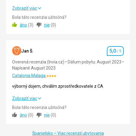
Zobraziť viac
Cena
5,0
/ 5
Bola táto recenzia užitočná?
áno
(
3
)
nie
(
0
)
Pláž
Využívali jsme prostor určených hotelem.
Strava
5,0
Jan Š.
/ 5
Hodnotenie
Absolvovali jsme pouze snídani, která byla klasická a
splnila naše očekávání.
Overená recenzia (Invia.cz)
Dátum pobytu: August 2023
Napísané August 2023
Ubytovanie
Ubytování s terasou poskytovalo krásný výhled na moře.
Catalonia Malaga
Hodnotenie:
Vhodné by bylo terasu vybavit slunečníkem.
4/5
výborný dojem, chválím zprostředkovatele z CA
Služby
Žádnou službu jsme od hotelu nepožadovali.
výborný dojem, chválím zprostředkovatele z CA
Zobraziť viac
Táto recenzia bola preložená automaticky pomocou
Bola táto recenzia užitočná?
Strava
5,0
/ 5
Google Translate
áno
(
0
)
nie
(
0
)
Ubytovanie
5,0
/ 5
Španielsko – Viac recenzií ubytovania
Okolie
5,0
/ 5