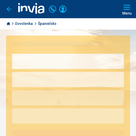
Volajte
Prihlásiť
Ísť
späť
+421
Menu
sa
2
Invia.sk
3221
Dovolenka
Španielsko
0493