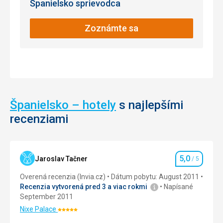
Španielsko sprievodca
eukalypty.
Záhrada
je
Golf
Zoznámte sa
otvorená
po
celý
rok.
Nenáročné
Španielsko – hotely
s najlepšími
recenziami
Parky /
záhrady /
rezervácie
5,0
Jaroslav Tačner
/ 5
Hodnotenie
Overená recenzia (Invia.cz)
Dátum pobytu: August 2011
Recenzia vytvorená pred 3 a viac rokmi
Napísané
September 2011
Nixe Palace
Hodnotenie:
5/5