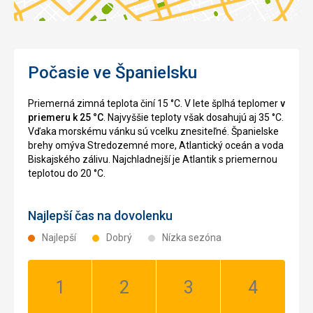
Počasie ve Španielsku
Priemerná zimná teplota činí 15 °C. V lete šplhá teplomer
v
priemeru k 25 °C
. Najvyššie teploty však dosahujú aj 35 °C.
Vďaka morskému vánku sú vcelku znesiteľné. Španielske
brehy omýva Stredozemné more, Atlantický oceán a voda
Biskajského zálivu. Najchladnejší je Atlantik s priemernou
teplotou do 20 °C.
Najlepší čas na dovolenku
Najlepší
Dobrý
Nízka sezóna
Január:
Február:
Marec:
Apríl:
Dobrý
Dobrý
Dobrý
Dobrý