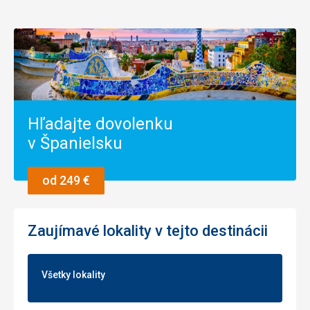
Služby
5,0
/ 5
Cena
5,0
/ 5
Hľadajte dovolenku
v Španielsku
od 249 €
Zaujímavé lokality v tejto destinácii
Všetky lokality