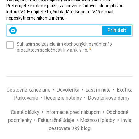
Preferujete exotické pláže, zasnežené ľadovce alebo plavbu
loďou? Vždy nájdete to, čo hľadáte. Nebojte, Váš e-mail
neposkytneme nikomu inému.
Zadajte
Prihlásiť
svoj
e-
Súhlasím so zasielaním obchodných oznámení o
mail
(povinné)
produktoch spoločnosti Invia.sk, s.r.o.
*
(povinné)
*
Cestovné kancelárie
Dovolenka
Last minute
Exotika
Parkovanie
Recenzie hotelov
Dovolenkové domy
Časté otázky
Informácie pred nákupom
Obchodné
podmienky
Fakturačné údaje
Možnosti platby
Invia
cestovateľský blog