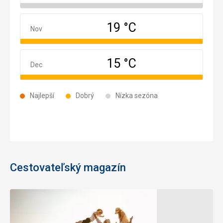
19 °C
November
Nov
15 °C
December
Dec
Najlepší
Dobrý
Nízka sezóna
Cestovateľský magazín