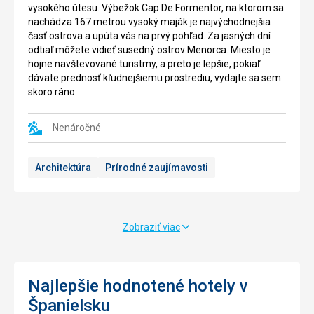
Ihrisko
Európe,
vysokého útesu. Výbežok Cap De Formentor, na ktorom sa
bolo
má
nachádza 167 metrou vysoký maják je najvýchodnejšia
označené
rozlohu
časť ostrova a upúta vás na prvý pohľad. Za jasných dní
za
150
odtiaľ môžete vidieť susedný ostrov Menorca. Miesto je
2
najkrajšie
000m
.
hojne navštevované turistmy, a preto je lepšie, pokiaľ
na
Môžete
dávate prednosť kľudnejšiemu prostrediu, vydajte sa sem
Mallorke.
si
skoro ráno.
Môžete
tu
tu
prehliadnúť
navštíviť
najrôznejšie
Nenáročné
reštauráciu
exotické
v
rastliny,
Architektúra
Prírodné zaujímavosti
tradičnom
ako
štýle
palmy,
s
bambus
malebným
a
výhľadom
desiatky
Zobraziť viac
na
druhou
krajinu,
kaktusou.
kde
Sú
sa
tu
Najlepšie hodnotené hotely v
pravidelne
vytvorené
Španielsku
zriaďuje
jazerá