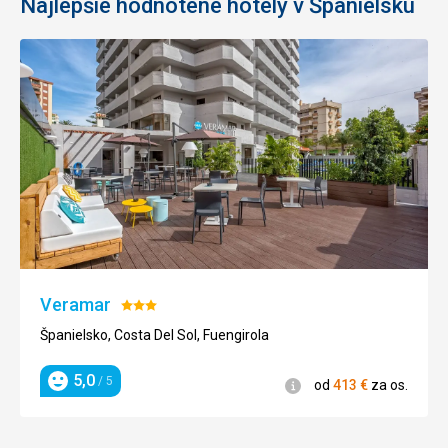
Ano
Najlepšie hodnotené hotely v Španielsku
Ano
od
294
€
za os.
Veramar
Hodnotenie:
3/5
Španielsko, Costa Del Sol, Fuengirola
5,0
/ 5
Informácie
od
413
€
za os.
Hodnotenie