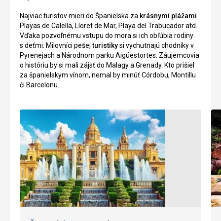
grilovanie
a
Najviac turistov mieri do Španielska za
krásnymi plážami
a
terasy,
Playas de Calella, Lloret de Mar, Playa del Trabucador atd.
posedenie
ktoré
Vďaka pozvoľnému vstupu do mora si ich obľúbia rodiny
pri
rastliny
s deťmi. Milovníci pešej
turistiky
si vychutnajú chodníky v
živej
chránia
Pyrenejach a Národnom parku Aigüestortes. Záujemcovia
hudbe.
pred
o históriu by si mali zájsť do Malagy a Grenady. Kto prišiel
Hru
vetrom.
za španielskym vínom, nemal by minúť Córdobu, Montillu
golfu
Taktiež
či Barcelonu.
v
môžete
príjemnom,
poznávať
krásnom
typickú
prostredí
vegetáciu
si
Mallorky,
vychutnajú
napríklad
skúseny
olivovníky,
hráči
mandľovníky,
golfu
granátové
i
jablká
začiatočníci.
,
borovice,
cytrusy
Stredne
a
náročné