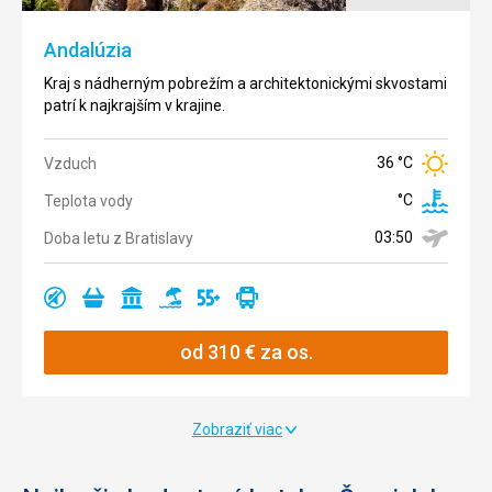
originálnymi
navštevujú
stavbami A.
turisti na
Andalúzia
Gaudího,
Baleároch
múzeami aj
aj kvapľové
Kraj s nádherným pobrežím a architektonickými skvostami
parkami.
jaskyne.
patrí k najkrajším v krajine.
29 °C
Vzduch
36 °C
Vzduch
Ano
Teplota
26 °C
°C
Teplota vody
vody
Ano
03:50
Doba letu z Bratislavy
Doba letu
Ano
02:20
z
Bratislavy
Ano
Ano
Ano
Ano
Ano
Ano
Ano
Ano
od
310
€
za os.
Ano
Ano
Ano
od
Ano
304
€
Zobraziť viac
za os.
Ano