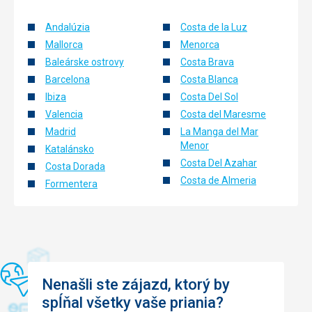
Andalúzia
Costa de la Luz
Mallorca
Menorca
Baleárske ostrovy
Costa Brava
Barcelona
Costa Blanca
Ibiza
Costa Del Sol
Valencia
Costa del Maresme
Madrid
La Manga del Mar
Menor
Katalánsko
Costa Del Azahar
Costa Dorada
Costa de Almeria
Formentera
Nenašli ste zájazd, ktorý by
spĺňal všetky vaše priania?