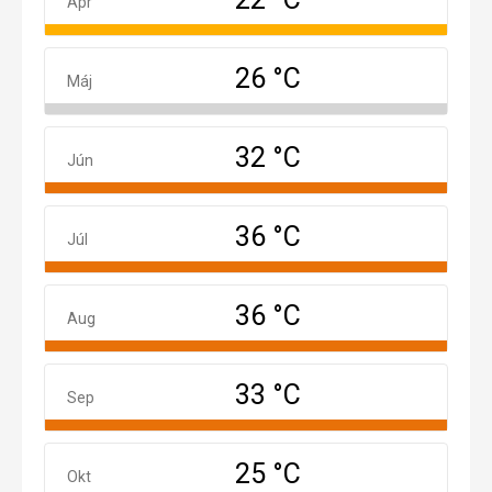
Apríl
Apr
26 °C
Máj
Máj
32 °C
Jún
Jún
36 °C
Júl
Júl
36 °C
August
Aug
33 °C
September
Sep
25 °C
Október
Okt