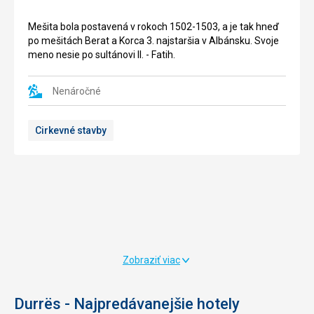
na
pri
mieste
vpáde
Mešita bola postavená v rokoch 1502-1503, a je tak hneď
pôvodnej
talianskej
po mešitách Berat a Korca 3. najstaršia v Albánsku. Svoje
byzantskej
armády
meno nesie po sultánovi II. - Fatih.
pevnosti
kto
z
Durrës
6.
počas
Nenáročné
storočia.
Druhej
Svoj
svetovej
Cirkevné stavby
názov
vojny,
si
kedy
nesie
sa
už
miestny
z
Albánci
doby
spoločne
svojej
s
výstavby,
Britskými
kedy
tajnými
práve
agentmi
Zobraziť viac
Durrës
snažili
bolo
okupácii
súčasťou
zastaviť.
Durrës - Najpredávanejšie hotely
Benátskej