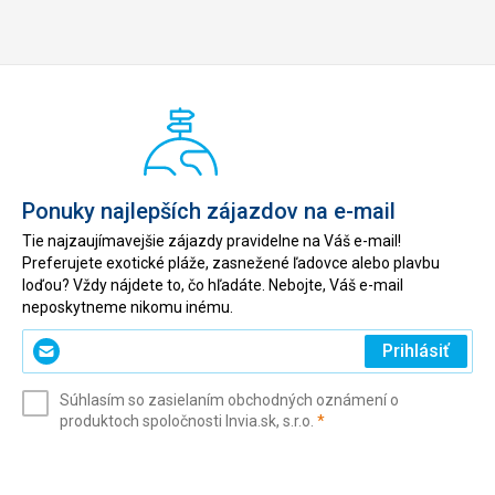
Ponuky najlepších zájazdov na e-mail
Tie najzaujímavejšie zájazdy pravidelne na Váš e-mail!
Preferujete exotické pláže, zasnežené ľadovce alebo plavbu
loďou? Vždy nájdete to, čo hľadáte. Nebojte, Váš e-mail
neposkytneme nikomu inému.
Zadajte
Prihlásiť
svoj
e-
Súhlasím so zasielaním obchodných oznámení o
mail
(povinné)
produktoch spoločnosti Invia.sk, s.r.o.
*
(povinné)
*