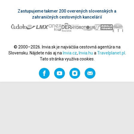
Zastupujeme takmer 200 overených slovenských a
zahraničných cestovných kancelárií
© 2000–2026. Invia.sk je najväčšia cestovná agentúra na
Slovensku. Nájdete nás aj na
Invia.cz
,
Invia.hu
a
Travelplanet.pl
.
Tato stránka využíva
cookies
.
Facebook
YouTube
Instagram
Odporučiť