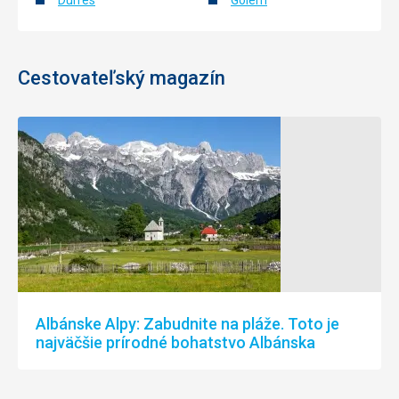
Durrës
Golem
Cestovateľský magazín
Albánske Alpy: Zabudnite na pláže. Toto je
najväčšie prírodné bohatstvo Albánska