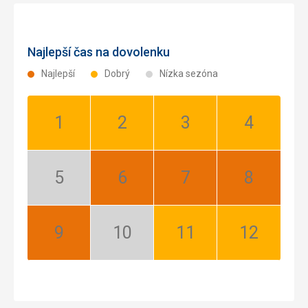
Najlepší čas na dovolenku
Najlepší
Dobrý
Nízka sezóna
Január:
Február:
Marec:
Apríl:
Dobrý
Dobrý
Dobrý
Dobrý
Máj:
Jún:
Júl:
August:
Nízka
Najlepší
Najlepší
Najlepší
sezóna
September:
Október:
November:
December:
Najlepší
Nízka
Dobrý
Dobrý
sezóna