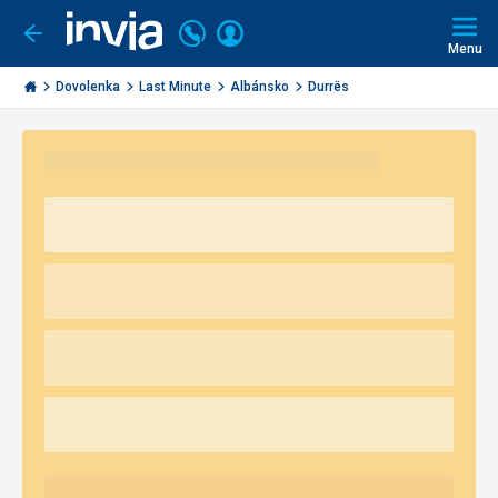
Volajte
Prihlásiť
Ísť
späť
+421
Menu
sa
2
Invia.sk
3221
Dovolenka
Last Minute
Albánsko
Durrës
0491