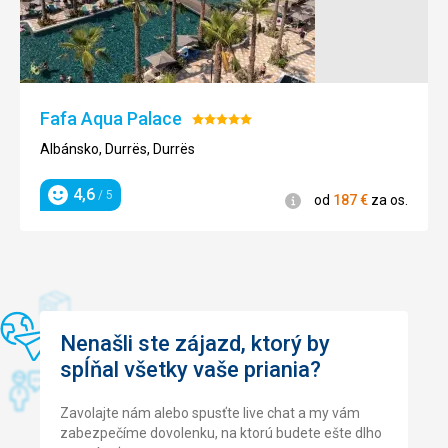
vedel prísť na svoje.
Ubytovanie
Izba bola čistá, každý deň uprataná, klíma fungovala.
Služby
Najviac sa v hoteli venovali Francúzom nakoľko ich tam
Fafa Aqua Palace
Hodnotenie:
chodí najviac a bol to Jumbo Klub. Mohli sme sa pridat aj
5/5
my, ale hovorili po Francúzky. Niako nám to neprekážalo.
Albánsko, Durrës, Durrës
Našou prioritou nebol program.
4,6
/ 5
Informácie
od
187
€
za os.
Hodnotenie
Nenašli ste zájazd, ktorý by
spĺňal všetky vaše priania?
Zavolajte nám alebo spusťte live chat a my vám
zabezpečíme dovolenku, na ktorú budete ešte dlho