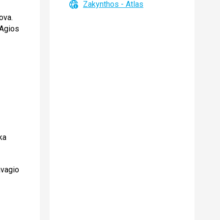
Zakynthos - Atlas
ova.
 Agios
ka
avagio