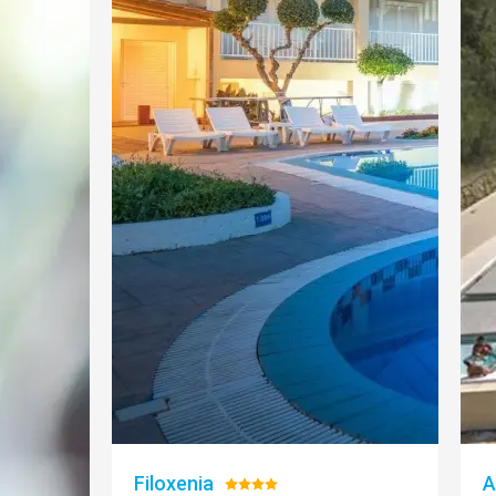
Filoxenia
A
Hodnotenie: