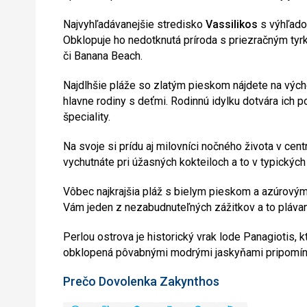
Najvyhľadávanejšie stredisko
Vassilikos
s výhľado
Obklopuje ho nedotknutá príroda s priezračným ty
či Banana Beach.
Najdlhšie pláže so zlatým pieskom nájdete na vých
hlavne rodiny s deťmi. Rodinnú idylku dotvára ich 
špeciality.
Na svoje si prídu aj milovníci nočného života v cen
vychutnáte pri úžasných kokteiloch a to v typickýc
Vôbec najkrajšia pláž s bielym pieskom a azúrov
Vám jeden z nezabudnuteľných zážitkov a to pláva
Perlou ostrova je historický vrak lode Panagiotis, k
obklopená pôvabnými modrými jaskyňami pripomína
Prečo Dovolenka Zakynthos