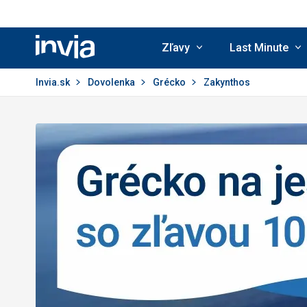
Zľavy
Last Minute
Invia.sk
Invia.sk
Dovolenka
Grécko
Zakynthos