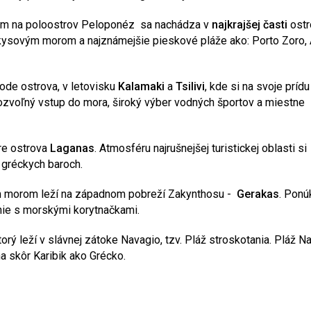
m na poloostrov Peloponéz sa nachádza v
najkrajšej časti
ostr
rkysovým morom a najznámejšie pieskové pláže ako: Porto Zoro,
ode ostrova, v letovisku
Kalamaki
a
Tsilivi
, kde si na svoje prídu
pozvoľný vstup do mora, široký výber vodných športov a miestne
tre ostrova
Laganas
. Atmosféru najrušnejšej turistickej oblasti si
h gréckych baroch.
ým morom leží na západnom pobreží Zakynthosu -
Gerakas
. Ponú
nie s morskými korytnačkami.
torý leží v slávnej zátoke Navagio, tzv. Pláž stroskotania. Pláž N
 skôr Karibik ako Grécko.