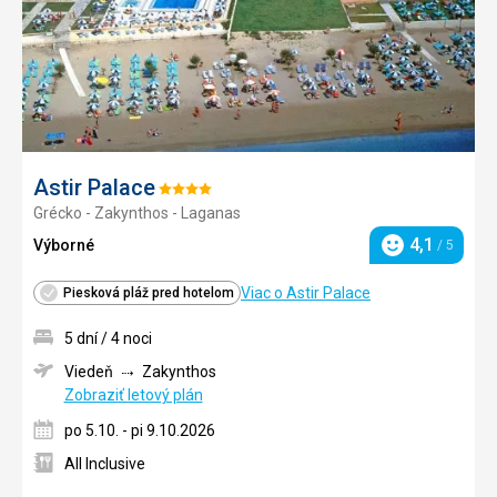
Astir Palace
Hodnotenie:
Grécko - Zakynthos - Laganas
4/5
4,1
Výborné
/ 5
Hodnotenie
Viac o Astir Palace
Piesková pláž pred hotelom
5 dní / 4 noci
Viedeň
Zakynthos
Zobraziť letový plán
po 5.10. - pi 9.10.2026
All Inclusive