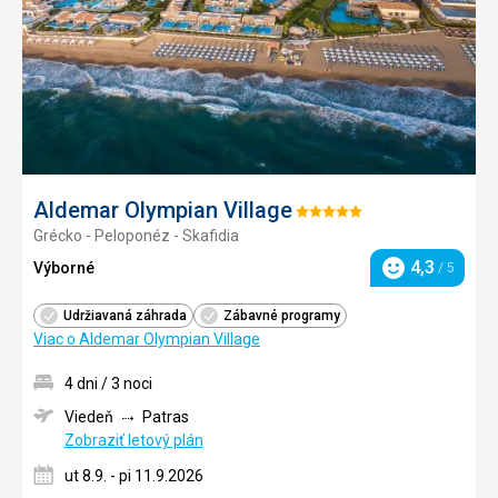
Aldemar Olympian Village
Hodnotenie:
Grécko - Peloponéz - Skafidia
5/5
4,3
Výborné
/ 5
Hodnotenie
Udržiavaná záhrada
Zábavné programy
Viac o Aldemar Olympian Village
4 dni / 3 noci
Viedeň
Patras
Zobraziť letový plán
ut 8.9. - pi 11.9.2026