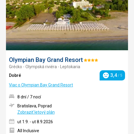
Olympian Bay Grand Resort
Hodnotenie:
Grécko - Olympská riviéra - Leptokaria
4/5
3,4
Dobré
/ 5
Hodnotenie
Viac o Olympian Bay Grand Resort
8 dní / 7 nocí
Bratislava, Poprad
Zobraziť letový plán
ut 1.9. - ut 8.9.2026
All Inclusive