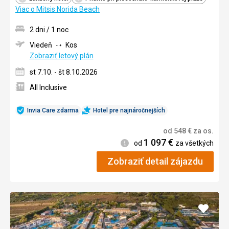
Viac o Mitsis Norida Beach
2 dni / 1 noc
Viedeň
Kos
Zobraziť letový plán
st 7.10. - št 8.10.2026
All Inclusive
Invia Care zdarma
Hotel pre najnáročnejších
od
548
€
za os.
1 097
€
Informácie
od
za všetkých
Zobraziť detail zájazdu
Pridať
do
obľúb