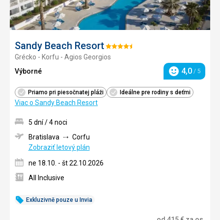
Sandy Beach Resort
Hodnotenie:
Grécko - Korfu - Agios Georgios
4.5/5
4,0
Výborné
/ 5
Hodnotenie
Priamo pri piesočnatej pláži
Ideálne pre rodiny s deťmi
Viac o Sandy Beach Resort
5 dní / 4 noci
Bratislava
Corfu
Zobraziť letový plán
ne 18.10. - št 22.10.2026
All Inclusive
Exkluzivně pouze u Invia
od
415
€
za os.