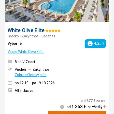
White Olive Elite
Hodnotenie:
Grécko - Zakynthos - Laganas
5/5
4,2
Výborné
/ 5
Hodnotenie
Viac o White Olive Elite
8 dní / 7 nocí
Viedeň
Zakynthos
Zobraziť letový plán
po 12.10. - po 19.10.2026
All Inclusive
od
677
€
za os.
1 353
€
Informácie
od
za všetkých