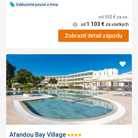
Exkluzivně pouze u Invia
od
552
€
za os.
1 103
€
Informácie
od
za všetkých
Zobraziť detail zájazdu
Pridať
do
obľúb
Afandou Bay Village
Hodnotenie: