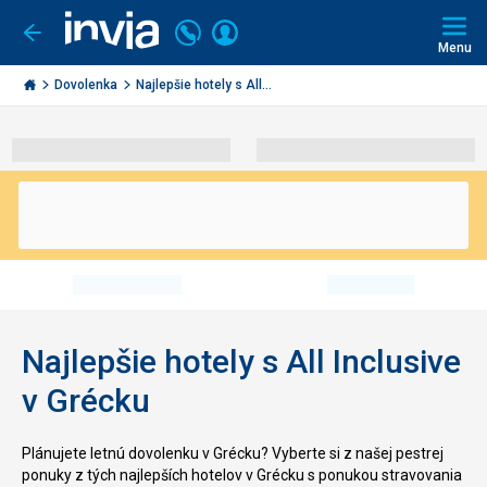
Volajte
Prihlásiť
Ísť
späť
+421
Menu
sa
2
Invia.sk
3221
Dovolenka
Najlepšie hotely s All...
0491
Najlepšie hotely s All Inclusive
v Grécku
Plánujete letnú dovolenku v Grécku? Vyberte si z našej pestrej
ponuky z tých najlepších hotelov v Grécku s ponukou stravovania