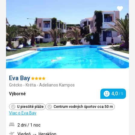
Pridať
do
obľúb
Eva Bay
Hodnotenie:
Grécko - Kréta - Adelianos Kampos
4/5
4,0
Výborné
/ 5
Hodnotenie
U piesčité pláže
Centrum vodných športov cca 50 m
Viac o Eva Bay
2 dni / 1 noc
Viedeň
Heraklion