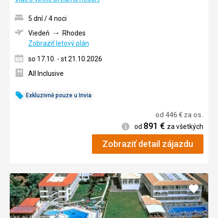
5 dní / 4 noci
Viedeň
Rhodes
Zobraziť letový plán
so 17.10. - st 21.10.2026
All Inclusive
Exkluzivně pouze u Invia
od
446
€
za os.
891
€
Informácie
od
za všetkých
Zobraziť detail zájazdu
Pridať
do
obľúb