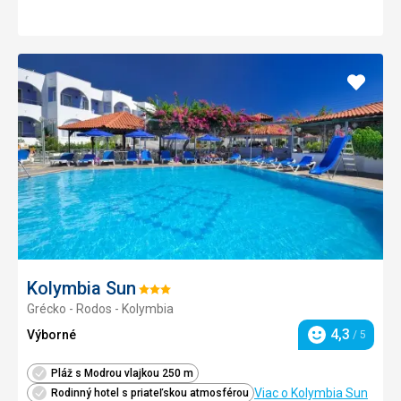
Pridať
do
obľúb
Kolymbia Sun
Hodnotenie:
Grécko - Rodos - Kolymbia
3/5
4,3
Výborné
/ 5
Hodnotenie
Pláž s Modrou vlajkou 250 m
Viac o Kolymbia Sun
Rodinný hotel s priateľskou atmosférou