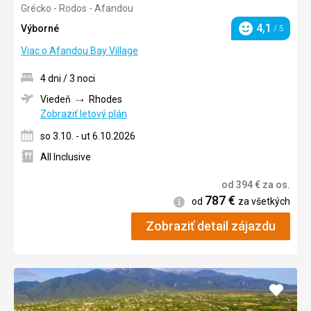
Grécko - Rodos - Afandou
4/5
4,1
Výborné
/ 5
Hodnotenie
Viac o Afandou Bay Village
4 dni / 3 noci
Viedeň
Rhodes
Zobraziť letový plán
so 3.10. - ut 6.10.2026
All Inclusive
od
394
€
za os.
787
€
Informácie
od
za všetkých
Zobraziť detail zájazdu
Pridať
do
obľúb