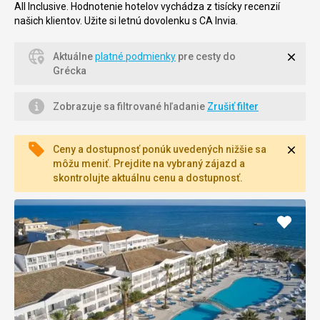
All Inclusive. Hodnotenie hotelov vychádza z tisícky recenzií
našich klientov. Užite si letnú dovolenku s CA Invia.
Zavri
Aktuálne
platné podmienky
pre cesty do
Grécka
Zobrazuje sa filtrované hľadanie
Zrušiť filter
Zavri
Ceny a dostupnosť ponúk uvedených nižšie sa
môžu meniť. Prejdite na vybraný zájazd a
skontrolujte aktuálnu cenu a dostupnosť.
Pridať
do
obľúb