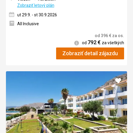
Zobraziť letový plán
ut 29.9. - st 30.9.2026
All Inclusive
od
396
€
za os.
792
€
Informácie
od
za všetkých
Zobraziť detail zájazdu
Pridať
do
obľúb