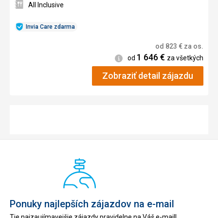
All Inclusive
Invia Care zdarma
od
823
€
za os.
1 646
€
Informácie
od
za všetkých
Zobraziť detail zájazdu
Ponuky najlepších zájazdov na e-mail
Tie najzaujímavejšie zájazdy pravidelne na Váš e-mail!