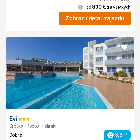
830
€
Informácie
od
za všetkých
Zobraziť detail zájazdu
Pridať
do
obľúb
Evi
Hodnotenie:
Grécko - Rodos - Faliraki
3/5
3,8
Dobré
/ 5
Hodnotenie