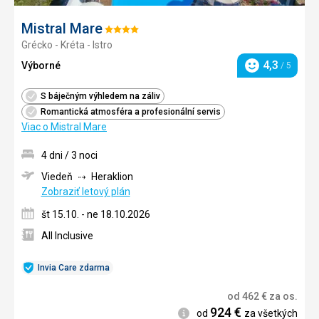
Mistral Mare
Hodnotenie:
Grécko - Kréta - Istro
4/5
4,3
Výborné
/ 5
Hodnotenie
S báječným výhledem na záliv
Romantická atmosféra a profesionální servis
Viac o Mistral Mare
4 dni / 3 noci
Viedeň
Heraklion
Zobraziť letový plán
št 15.10. - ne 18.10.2026
All Inclusive
Invia Care zdarma
od
462
€
za os.
924
€
Informácie
od
za všetkých