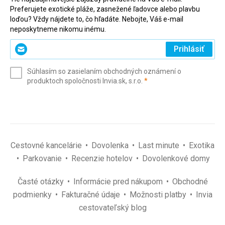
Preferujete exotické pláže, zasnežené ľadovce alebo plavbu
loďou? Vždy nájdete to, čo hľadáte. Nebojte, Váš e-mail
neposkytneme nikomu inému.
Zadajte
Prihlásiť
svoj
e-
Súhlasím so zasielaním obchodných oznámení o
mail
(povinné)
produktoch spoločnosti Invia.sk, s.r.o.
*
(povinné)
*
Cestovné kancelárie
Dovolenka
Last minute
Exotika
Parkovanie
Recenzie hotelov
Dovolenkové domy
Časté otázky
Informácie pred nákupom
Obchodné
podmienky
Fakturačné údaje
Možnosti platby
Invia
cestovateľský blog