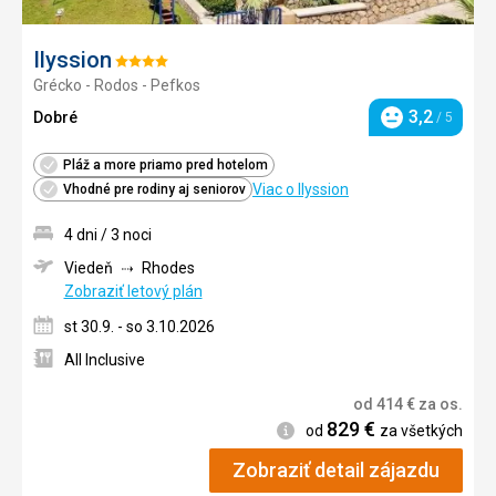
Ilyssion
Hodnotenie:
Grécko - Rodos - Pefkos
4/5
3,2
Dobré
/ 5
Hodnotenie
Pláž a more priamo pred hotelom
Viac o Ilyssion
Vhodné pre rodiny aj seniorov
4 dni / 3 noci
Viedeň
Rhodes
Zobraziť letový plán
st 30.9. - so 3.10.2026
All Inclusive
od
414
€
za os.
829
€
Informácie
od
za všetkých
Zobraziť detail zájazdu