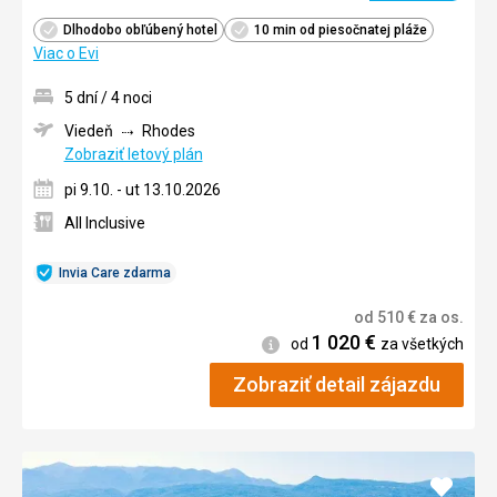
Dlhodobo obľúbený hotel
10 min od piesočnatej pláže
Viac o Evi
5 dní / 4 noci
Viedeň
Rhodes
Zobraziť letový plán
pi 9.10. - ut 13.10.2026
All Inclusive
Invia Care zdarma
od
510
€
za os.
1 020
€
Informácie
od
za všetkých
Zobraziť detail zájazdu
Pridať