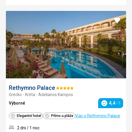
Pridať
do
obľúb
Rethymno Palace
Hodnotenie:
Grécko - Kréta - Adelianos Kampos
5/5
4,4
Výborné
/ 5
Hodnotenie
Viac o Rethymno Palace
Elegantní hotel
Přímo u pláže
2 dni / 1 noc