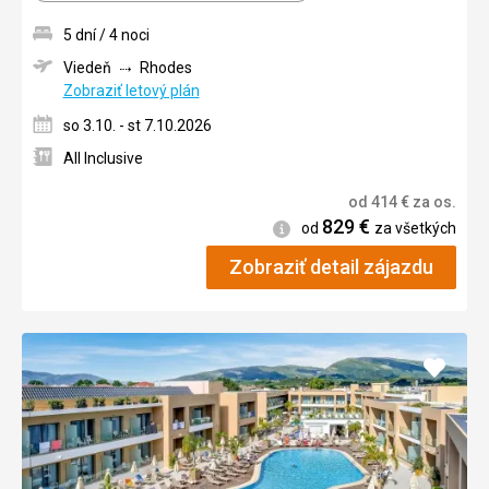
5 dní / 4 noci
Viedeň
Rhodes
Zobraziť letový plán
so 3.10. - st 7.10.2026
All Inclusive
od
414
€
za os.
829
€
Informácie
od
za všetkých
Zobraziť detail zájazdu
Pridať
do
obľúb