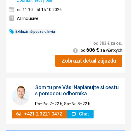
Zobraziť letový plán
ne 11.10. - št 15.10.2026
All Inclusive
Exkluzivně pouze u Invia
od
303
€
za os.
606
€
Informácie
od
za všetkých
Zobraziť detail zájazdu
Som tu pre Vás! Naplánujte si cestu
s pomocou odborníka
Po–Pia 7–⁠⁠⁠⁠⁠⁠22 h, So–Ne 8–⁠⁠⁠⁠⁠⁠22 h
+421 2 3221 0472
Chat