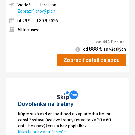
Viedeň
Heraklion
Zobraziť letový plán
ut 29.9. - st 30.9.2026
All Inclusive
od
444
€
za os.
888
€
Informácie
od
za všetkých
Zobraziť detail zájazdu
Dovolenka na tretiny
Kúpte si zájazd online ihneď a zaplaťte iba tretinu
ceny! Zostávajúce dve tretiny uhradíte za 30 a 60
dní – bez navýšenia a bez poplatkov.
Kliknite pre viac informácií.