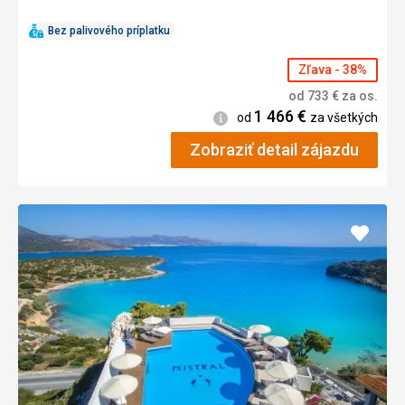
Bez palivového príplatku
Zľava - 38%
od
733
€
za os.
1 466
€
Informácie
od
za všetkých
Zobraziť detail zájazdu
Pridať
do
obľúb