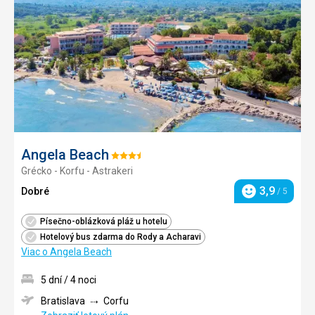
do
obľúb
Angela Beach
Hodnotenie:
Grécko - Korfu - Astrakeri
3.5/5
3,9
Dobré
/ 5
Hodnotenie
Písečno-oblázková pláž u hotelu
Hotelový bus zdarma do Rody a Acharavi
Viac o Angela Beach
5 dní / 4 noci
Bratislava
Corfu