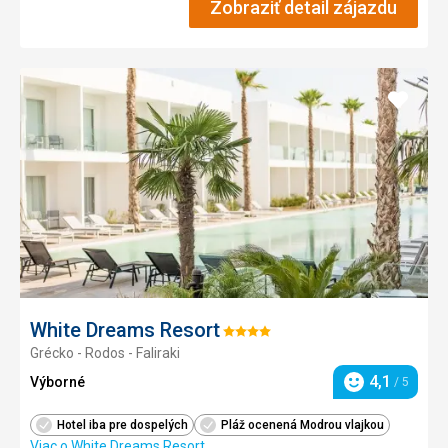
Zobraziť detail zájazdu
Pridať
do
obľúb
White Dreams Resort
Hodnotenie:
Grécko - Rodos - Faliraki
4/5
4,1
Výborné
/ 5
Hodnotenie
Hotel iba pre dospelých
Pláž ocenená Modrou vlajkou
Viac o White Dreams Resort