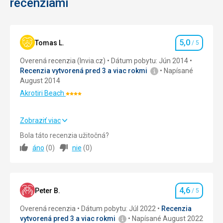
recenziami
Nenáročné
k
výrobe
olivového
Ostrovy
oleja.
5,0
Tomas L.
/ 5
Hodnotenie
Ku
kláštoru
Overená recenzia (Invia.cz)
Dátum pobytu: Jún 2014
patrí
Recenzia vytvorená pred 3 a viac rokmi
Napísané
malé
August 2014
múzeum
Akrotiri Beach
Hodnotenie:
s
4/5
byzantskými
ikonami,
Zobraziť viac
svetými
Strava
5,0
/ 5
Bola táto recenzia užitočná?
knihami
áno
(
0
)
nie
(
0
)
a
Ubytovanie
5,0
/ 5
ostatnými
pamiatkamy.
Okolie
5,0
/ 5
4,6
Služby
5,0
/ 5
Peter B.
/ 5
Hodnotenie
Nenáročné
Overená recenzia
Dátum pobytu: Júl 2022
Recenzia
Cena
5,0
/ 5
vytvorená pred 3 a viac rokmi
Napísané August 2022
Cirkevné