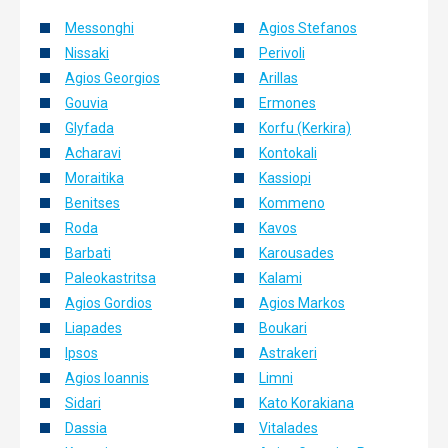
Messonghi
Agios Stefanos
Nissaki
Perivoli
Agios Georgios
Arillas
Gouvia
Ermones
Glyfada
Korfu (Kerkira)
Acharavi
Kontokali
Moraitika
Kassiopi
Benitses
Kommeno
Roda
Kavos
Barbati
Karousades
Paleokastritsa
Kalami
Agios Gordios
Agios Markos
Liapades
Boukari
Ipsos
Astrakeri
Agios Ioannis
Limni
Sidari
Kato Korakiana
Dassia
Vitalades