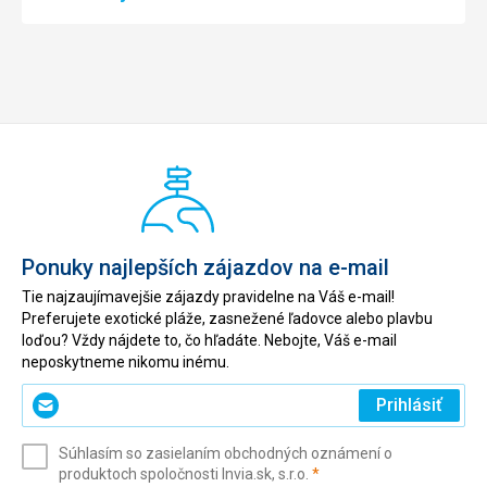
Ponuky najlepších zájazdov na e-mail
Tie najzaujímavejšie zájazdy pravidelne na Váš e-mail!
Preferujete exotické pláže, zasnežené ľadovce alebo plavbu
loďou? Vždy nájdete to, čo hľadáte. Nebojte, Váš e-mail
neposkytneme nikomu inému.
Zadajte
Prihlásiť
svoj
e-
Súhlasím so zasielaním obchodných oznámení o
mail
(povinné)
produktoch spoločnosti Invia.sk, s.r.o.
*
(povinné)
*