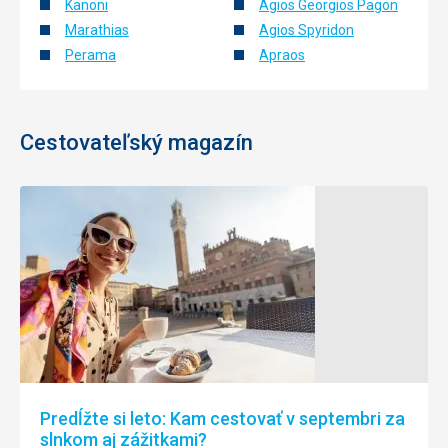
Kanoni
Agios Georgios Pagon
Marathias
Agios Spyridon
Perama
Apraos
Cestovateľský magazín
Predĺžte si leto: Kam cestovať v septembri za
slnkom aj zážitkami?