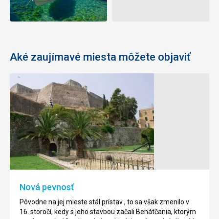
Aké zaujímavé miesta môžete objaviť
Kláštor
Myší
Paleokastritsa
ostrov
Na
Naozaj
zelenom
malý
kopci
zelený
na
ostrov
pláži
patrí
Paleokastritsa
k
Nová pevnosť
na
najfotografovanejším
severozápadnej
ostrovom
Pôvodne na jej mieste stál prístav , to sa však zmenilo v
strane
Korfu,
16. storočí, kedy s jeho stavbou začali Benátčania, ktorým
Korfu,
a