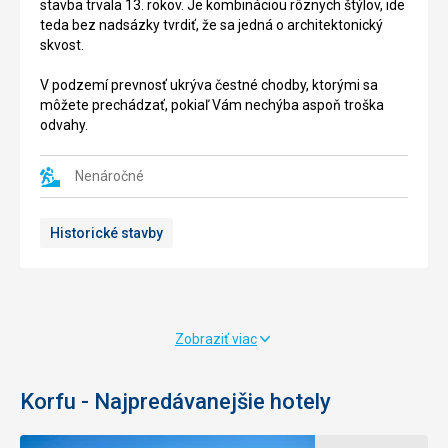
stavba trvala 13. rokov. Je kombináciou rôznych štýlov, ide
leží
to
teda bez nadsázky tvrdiť, že sa jedná o architektonický
veľký
predovšetkým
skvost.
kláštor
kvôli
venovaný
svojej
V podzemí prevnosť ukrýva čestné chodby, ktorými sa
Pane
veľkosti.
môžete prechádzať, pokiaľ Vám nechýba aspoň troška
Márii
Na
odvahy.
Paleokastritsa.
ploche
Kláštor
ostrova
dominuje
sa
Nenáročné
celému
nachádza
regiónu,
iba
Historické stavby
postavený
malý
na
kostol
kopci
z
poskytuje
11.
nádherny
storočia
výhľad
obklopený
Zobraziť viac
na
zeleňou.
ostrov
Na
a
myší
Korfu - Najpredávanejšie hotely
more.
ostrov
sa