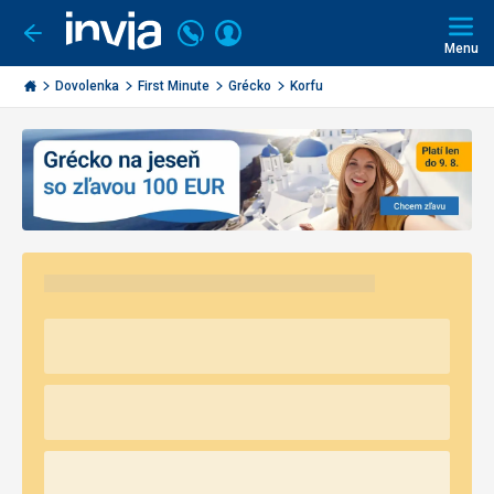
Volajte
Prihlásiť
Ísť
späť
+421
Menu
sa
2
Invia.sk
3221
Dovolenka
First Minute
Grécko
Korfu
0491