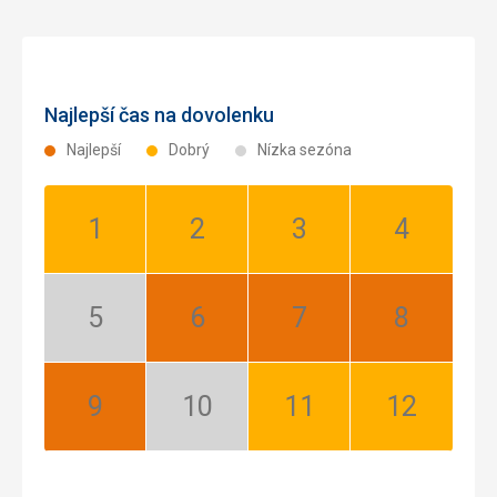
Najlepší čas na dovolenku
Najlepší
Dobrý
Nízka sezóna
Január:
Február:
Marec:
Apríl:
Dobrý
Dobrý
Dobrý
Dobrý
Máj:
Jún:
Júl:
August:
Nízka
Najlepší
Najlepší
Najlepší
sezóna
September:
Október:
November:
December:
Najlepší
Nízka
Dobrý
Dobrý
sezóna