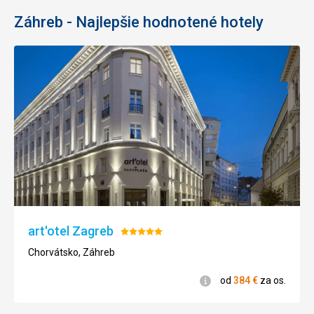
Záhreb - Najlepšie hodnotené hotely
art'otel Zagreb
Hodnotenie:
5/5
Chorvátsko, Záhreb
Informácie
od
384
€
za os.