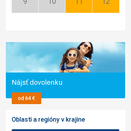
September:
Október:
November:
December:
Nízka
Nízka
Dobrý
Dobrý
sezóna
sezóna
Nájsť dovolenku
od 64 €
Oblasti a regióny v krajine