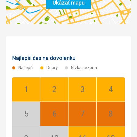
Rozhľadne
Ukázať mapu
Najlepší čas na dovolenku
Najlepší
Dobrý
Nízka sezóna
Január:
Február:
Marec:
Apríl:
Dobrý
Dobrý
Dobrý
Dobrý
Máj:
Jún:
Júl:
August:
Nízka
Najlepší
Najlepší
Najlepší
sezóna