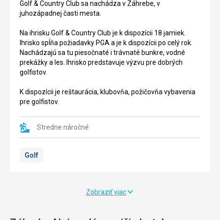
postavená
Golf & Country Club sa nachádza v Záhrebe, v
Bana
v
juhozápadnej časti mesta.
Jelacicam,
13.
je
storo
čí
Na ihrisku Golf & Country Club je k dispozícii 18 jamiek.
centrálne
k
Ihrisko spĺňa požiadavky PGA a je k dispozícii po celý rok.
námestie
ochrane
Nachádzajú sa tu piesočnaté i trávnaté bunkre, vodné
mesta.
Gradecké
prekážky a les. Ihrisko predstavuje výzvu pre dobrých
Nachádza
ju
nej
ž
golfistov.
sa
mestské
v
hradby.
K dispozícii je reštaurácia, klubovňa, požičovňa vybavenia
záhrebskej
Kedysi
pre golfistov.
tvrti
š
dávno
Upper
ve
a
ž
Stredne náročné
Town,
zah
ala
ŕň
ju
ne
ž
zvony,
od
ktoré
Golf
trhovisk
a
sa
Dolac.
rozoznieval
y
Námestie
v
predstavuje
noci
Zobraziť viac
priese
ník
č
v
dy
ž
mnohých
pred
ulíc
uzavretím