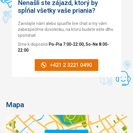
Nenašli ste zájazd, ktorý by
výstavn
ú
spĺňal všetky vaše priania?
galériu
a
obchod
Zavolajte nám alebo spusťte live chat a my vám
so
zabezpečíme dovolenku, na ktorú budete ešte dlho
suvenírmi,
spomínať.
ale
Sme k dispozícii
Po-Pia 7:00-22:00, So-Ne 8:00-
dostane
22:00
.
sa
Vám
tie
ž
+421 2 3221 0490
nádherného
výh
adu
ľ
na
mesto.
Mapa
Nenáročné
Bezbariérový
prístup