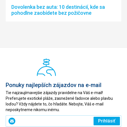
Dovolenka bez auta: 10 destinácií, kde sa
pohodlne zaobídete bez požičovne
Ponuky najlepších zájazdov na e-mail
Tie najzaujímavejšie zájazdy pravidelne na Váš e-mail!
Preferujete exotické pláže, zasnežené ľadovce alebo plavbu
loďou? Vždy nájdete to, čo hľadáte. Nebojte, Váš e-mail
neposkytneme nikomu inému.
Zadajte
Prihlásiť
svoj