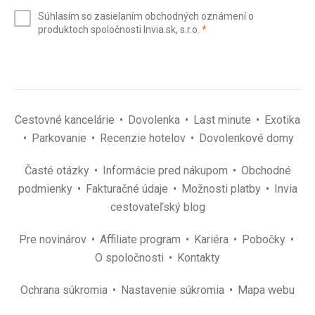
e-
Súhlasím so zasielaním obchodných oznámení o
mail
(povinné)
produktoch spoločnosti Invia.sk, s.r.o.
*
(povinné)
*
Cestovné kancelárie
Dovolenka
Last minute
Exotika
Parkovanie
Recenzie hotelov
Dovolenkové domy
Časté otázky
Informácie pred nákupom
Obchodné
podmienky
Fakturačné údaje
Možnosti platby
Invia
cestovateľský blog
Pre novinárov
Affiliate program
Kariéra
Pobočky
O spoločnosti
Kontakty
Ochrana súkromia
Nastavenie súkromia
Mapa webu