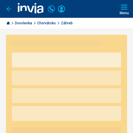
Volajte
Prihlásiť
Ísť
späť
+421
Menu
sa
2
Invia.sk
3221
Dovolenka
Chorvátsko
Záhreb
0491