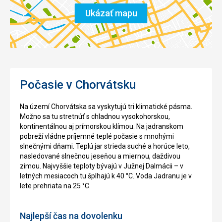
Ukázať mapu
Počasie v Chorvátsku
Na území Chorvátska sa vyskytujú tri klimatické pásma.
Možno sa tu stretnúť s chladnou vysokohorskou,
kontinentálnou aj prímorskou klímou. Na jadranskom
pobreží vládne príjemné teplé počasie s mnohými
slnečnými dňami. Teplú jar strieda suché a horúce leto,
nasledované slnečnou jeseňou a miernou, daždivou
zimou. Najvyššie teploty bývajú v Južnej Dalmácii – v
letných mesiacoch tu šplhajú k 40 °C. Voda Jadranu je v
lete prehriata na 25 °C.
Najlepší čas na dovolenku