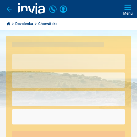
Volajte
Prihlásiť
Ísť
späť
+421
Menu
sa
2
Invia.sk
3221
Dovolenka
Chorvátsko
0493