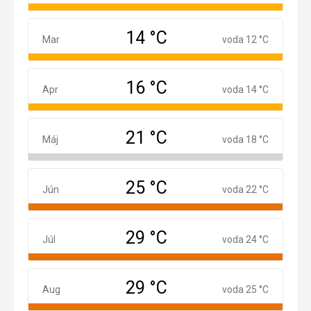
14 °C
Marec
Mar
voda 12 °C
16 °C
Apríl
Apr
voda 14 °C
21 °C
Máj
Máj
voda 18 °C
25 °C
Jún
Jún
voda 22 °C
29 °C
Júl
Júl
voda 24 °C
29 °C
August
Aug
voda 25 °C