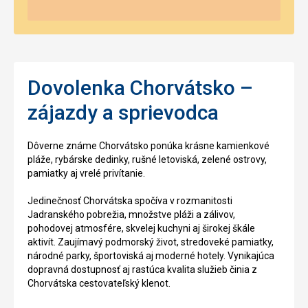
Dovolenka Chorvátsko –
zájazdy a sprievodca
Dôverne známe Chorvátsko ponúka krásne kamienkové
pláže, rybárske dedinky, rušné letoviská, zelené ostrovy,
pamiatky aj vrelé privítanie.
Jedinečnosť Chorvátska spočíva v rozmanitosti
Jadranského pobrežia, množstve pláži a zálivov,
pohodovej atmosfére, skvelej kuchyni aj širokej škále
aktivít. Zaujímavý podmorský život, stredoveké pamiatky,
národné parky, športoviská aj moderné hotely. Vynikajúca
dopravná dostupnosť aj rastúca kvalita služieb činia z
Chorvátska cestovateľský klenot.