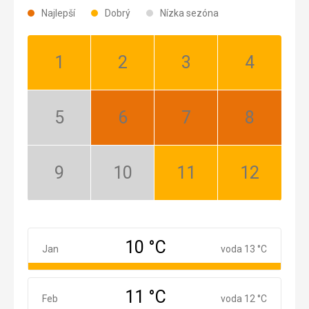
Najlepší
Dobrý
Nízka sezóna
Január:
Február:
Marec:
Apríl:
Dobrý
Dobrý
Dobrý
Dobrý
Máj:
Jún:
Júl:
August:
Nízka
Najlepší
Najlepší
Najlepší
sezóna
September:
Október:
November:
December:
Nízka
Nízka
Dobrý
Dobrý
sezóna
sezóna
10 °C
Január
Jan
voda 13 °C
11 °C
Február
Feb
voda 12 °C