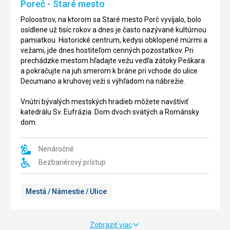
Poreč - Staré mesto
mesta
kostol
Rovinj
a
Poloostrov, na ktorom sa Staré mesto Porč vyvíjalo, bolo
sa
dominanta
osídlene už tisíc rokov a dnes je často nazývané kultúrnou
nachádza
v
pamiatkou. Historické centrum, kedysi obklopené múrmi a
Fjord
samom
vežami, jde dnes hostiteľom cenných pozostatkov. Pri
Lim.
srdci
prechádzke mestom hľadajte vežu vedľa zátoky Peškara
Fjord
historickej
a pokračujte na juh smerom k bráne pri vchode do ulice
je
časti
Decumano a kruhovej veži s výhľadom na nábrežie.
časť
mesta
35
Rovinj.
Vnútri bývalých mestských hradieb môžete navštíviť
kilometrou
Tento
katedrálu Sv. Eufrázia. Dom dvoch svätých a Románsky
dlhého
trojlodní
dom.
údolia,
kostol
ktoré
bol
sa
postavený
Nenáročné
tiahne
v
Bezbariérový prístup
takmer
roku
od
1736
centra
na
Mestá / Námestie / Ulice
Istrice
ruinách
a
kresťanskej
je
budovy.
Zobraziť viac