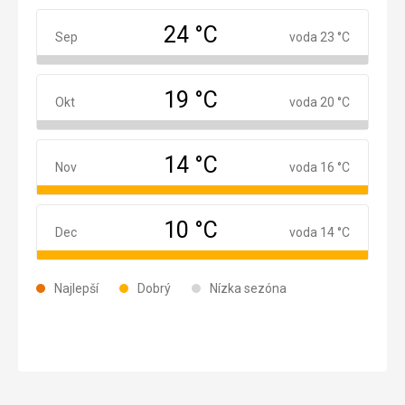
24 °C
September
Sep
voda 23 °C
19 °C
Október
Okt
voda 20 °C
14 °C
November
Nov
voda 16 °C
10 °C
December
Dec
voda 14 °C
Najlepší
Dobrý
Nízka sezóna