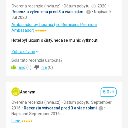
a
Overená recenzia (Invia.cz)
Dátum pobytu: Júl 2020
sovy.
Cirkevné
Recenzia vytvorená pred 3 a viac rokmi
Napísané
stavby
Júl 2020
Na
pobreží
Ambasador by Liburnia (ex. Remisens Premium
zálivu
Ambasador)
Hodnotenie:
nájdete
5/5
Hotel byl luxusní s čistý, nedá se mu nic vytknout.
2
reštaurácie,
Hotel byl luxusní s čistý, nedá se mu nic vytknout.
Zobraziť viac
kde
môžete
Bola táto recenzia užitočná?
Strava
5,0
/ 5
ochutnať
áno
(
1
)
nie
(
0
)
rôzne
Ubytovanie
5,0
/ 5
miestne
pochúťky.
Okolie
5,0
/ 5
Lim
5,0
Anonym
/ 5
je
Hodnotenie
Služby
5,0
/ 5
skvelým
Overená recenzia (Invia.cz)
Dátum pobytu: September
miestom
2016
Recenzia vytvorená pred 3 a viac rokmi
Cena
5,0
/ 5
na
Napísané September 2016
krátku
Lone
prechádzku,
Hodnotenie:
Pláž
alebo