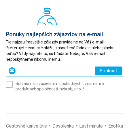
Ponuky najlepších zájazdov na e-mail
Tie najzaujímavejšie zájazdy pravidelne na Váš e-mail!
Preferujete exotické pláže, zasnežené ľadovce alebo plavbu
loďou? Vždy nájdete to, čo hľadáte. Nebojte, Váš e-mail
neposkytneme nikomu inému.
Zadajte
Prihlásiť
svoj
e-
Súhlasím so zasielaním obchodných oznámení o
mail
(povinné)
produktoch spoločnosti Invia.sk, s.r.o.
*
(povinné)
*
Cestovné kancelárie
Dovolenka
Last minute
Exotika