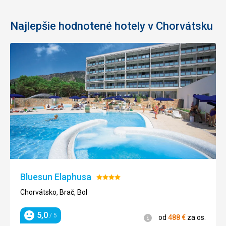
Ano
Ano
Ano
Najlepšie hodnotené hotely v Chorvátsku
Ano
Ano
Ano
od
od
135
€
94
€
za os.
za os.
Bluesun Elaphusa
Hodnotenie:
4/5
Chorvátsko, Brač, Bol
5,0
/ 5
Informácie
od
488
€
za os.
Hodnotenie