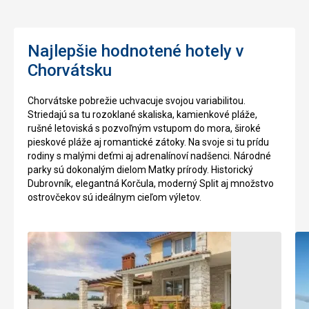
asi
Kostol
10
obsahuje
kilometrou
niekoľko
dlhé
pokladov
Najlepšie hodnotené hotely v
a
a
Chorvátsku
30
umeleckých
metrou
diel:
hlboké.
gotické
Chorvátske pobrežie uchvacuje svojou variabilitou.
V
sochy
Striedajú sa tu rozoklané skaliska, kamienkové pláže,
zátoke
a
rušné letoviská s pozvoľným vstupom do mora, široké
sa
obrazy
pieskové pláže aj romantické zátoky. Na svoje si tu prídu
miesi
z
rodiny s malými deťmi aj adrenalínoví nadšenci. Národné
sladká
15.
parky sú dokonalým dielom Matky prírody. Historický
voda
-
Dubrovník, elegantná Korčula, moderný Split aj množstvo
a
17.
ostrovčekov sú ideálnym cieľom výletov.
slaná
storočia.
voda.
Nájdete
Zvonica
tu
pripomína
sklané
vežu
útesy,
baziliky
ktoré
Sv.
sú
Marka