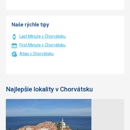
Naše rýchle tipy
Last Minute v Chorvátsku
First Minute v Chorvátsku
Atlas v Chorvátsku
Najlepšie lokality v Chorvátsku
Kvarner
Stredná
Dalmácia