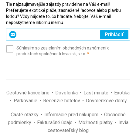
Tie najzaujímavejšie zájazdy pravidelne na Váš e-mail!
Preferujete exotické pláže, zasnežené ľadovce alebo plavbu
loďou? Vždy nájdete to, čo hľadáte. Nebojte, Váš e-mail
neposkytneme nikomu inému.
Zadajte
Prihlásiť
svoj
e-
Súhlasím so zasielaním obchodných oznámení o
mail
(povinné)
produktoch spoločnosti Invia.sk, s.r.o.
*
(povinné)
*
Cestovné kancelárie
Dovolenka
Last minute
Exotika
Parkovanie
Recenzie hotelov
Dovolenkové domy
Časté otázky
Informácie pred nákupom
Obchodné
podmienky
Fakturačné údaje
Možnosti platby
Invia
cestovateľský blog