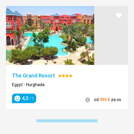
Pridať
do
obľúb
The Grand Resort
Hodnotenie:
4/5
Egypt - Hurghada
4,3
/ 5
Informácie
od
495
€
za os.
Hodnotenie