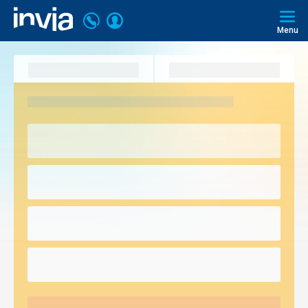
Volajte
Prihlásiť
Invia.sk
+421
Menu
sa
2
3221
0493